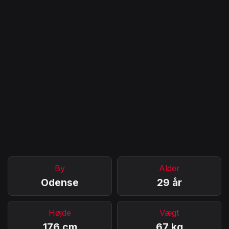
By
Alder
Odense
29 år
Højde
Vægt
176 cm
67 kg