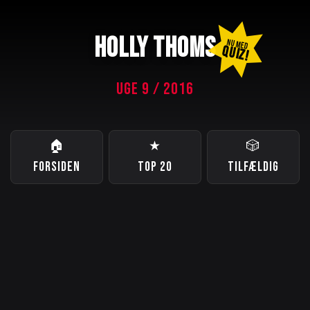
HOLLY THOMS
NU MED
QUIZ!
UGE 9 / 2016
🏠
★
🎲
FORSIDEN
TOP 20
TILFÆLDIG