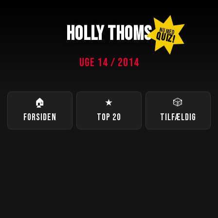
HOLLY THOMS
NU MED
QUIZ!
UGE 14 / 2014
🏠
★
🎲
FORSIDEN
TOP 20
TILFÆLDIG