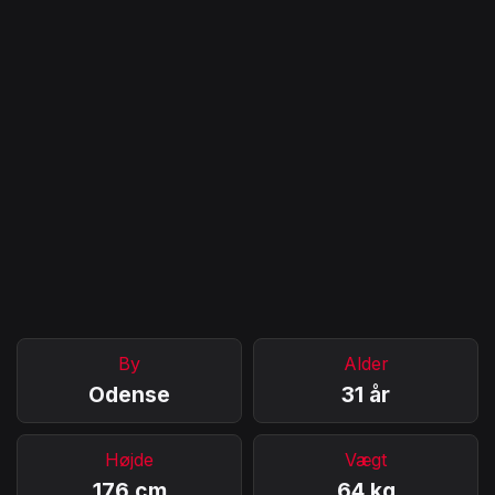
By
Alder
Odense
31 år
Højde
Vægt
176 cm
64 kg