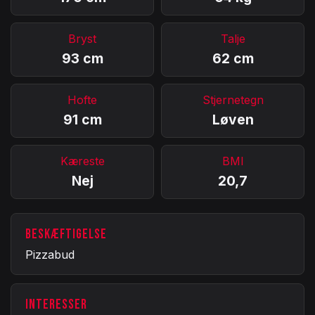
Bryst
Talje
93 cm
62 cm
Hofte
Stjernetegn
91 cm
Løven
Kæreste
BMI
Nej
20,7
BESKÆFTIGELSE
Pizzabud
INTERESSER