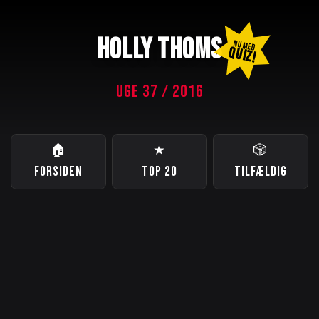
HOLLY THOMS
NU MED
QUIZ!
UGE 37 / 2016
🏠
★
🎲
FORSIDEN
TOP 20
TILFÆLDIG