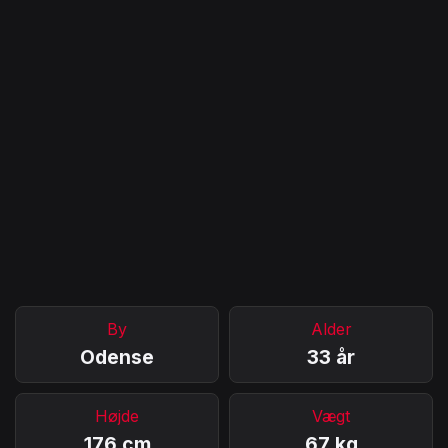
By
Alder
Odense
33 år
Højde
Vægt
176 cm
67 kg