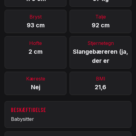
Bryst
Talje
93 cm
92 cm
Hofte
Stjernetegn
2 cm
Slangebæreren (ja,
der er
Kæreste
BMI
Nej
21,6
BESKÆFTIGELSE
Babysitter