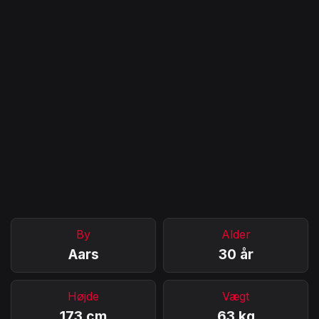
By
Alder
Aars
30 år
Højde
Vægt
173 cm
63 kg