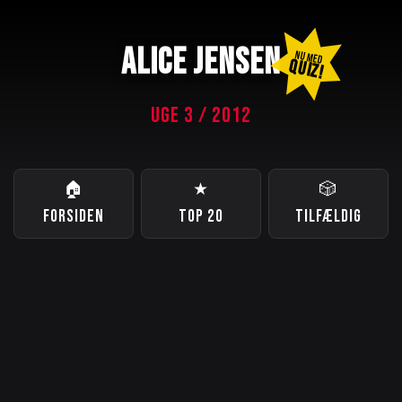
ALICE JENSEN
NU MED
QUIZ!
UGE 3 / 2012
🏠
★
🎲
FORSIDEN
TOP 20
TILFÆLDIG