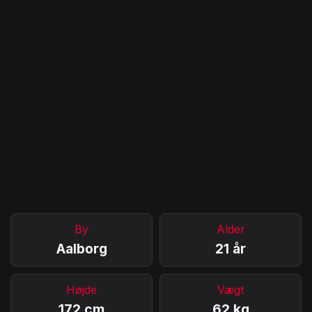
By
Alder
Aalborg
21 år
Højde
Vægt
172 cm
62 kg