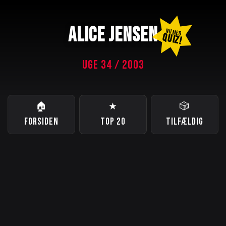
ALICE JENSEN
NU MED
QUIZ!
UGE 34 / 2003
🏠
★
🎲
FORSIDEN
TOP 20
TILFÆLDIG