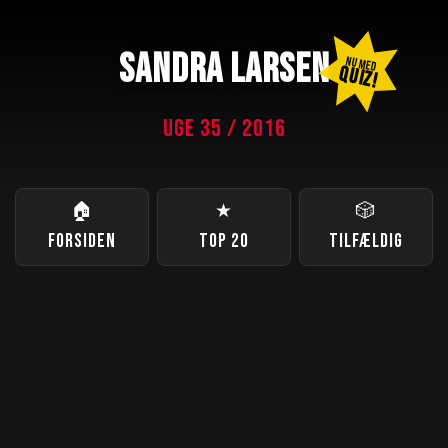
SANDRA LARSEN
NU MED
QUIZ!
UGE 35 / 2016
🏠
★
🎲
FORSIDEN
TOP 20
TILFÆLDIG