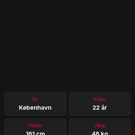
By
Alder
København
22 år
Højde
Vægt
161 cm
48 kg