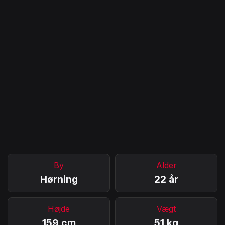
By
Alder
Hørning
22 år
Højde
Vægt
159 cm
51 kg