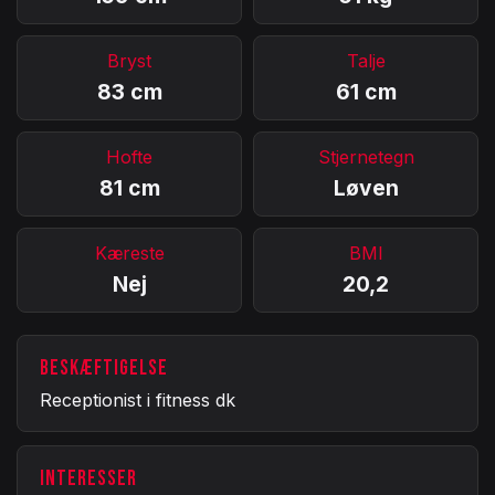
Bryst
Talje
83 cm
61 cm
Hofte
Stjernetegn
81 cm
Løven
Kæreste
BMI
Nej
20,2
BESKÆFTIGELSE
Receptionist i fitness dk
INTERESSER