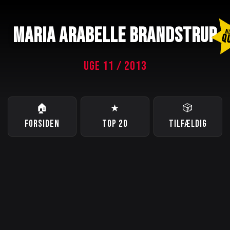
MARIA ARABELLE BRANDSTRUP
N
QU
UGE 11 / 2013
🏠
★
🎲
FORSIDEN
TOP 20
TILFÆLDIG