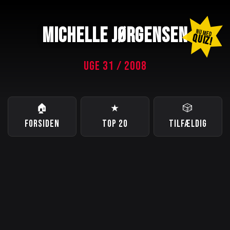
MICHELLE JØRGENSEN
NU MED
QUIZ!
UGE 31 / 2008
🏠
★
🎲
FORSIDEN
TOP 20
TILFÆLDIG