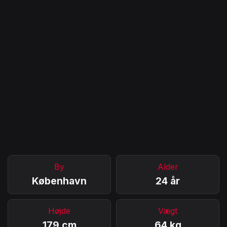
By
Alder
København
24 år
Højde
Vægt
179 cm
64 kg