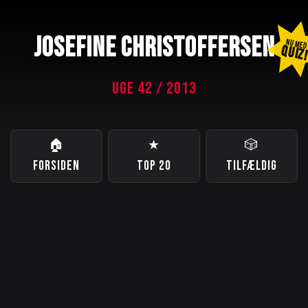
JOSEFINE CHRISTOFFERSEN
NU ME
QUIZ
UGE 42 / 2013
🏠
★
🎲
FORSIDEN
TOP 20
TILFÆLDIG