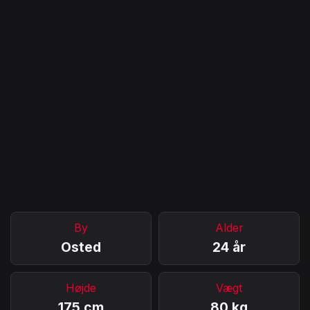
By
Alder
Osted
24 år
Højde
Vægt
175 cm
80 kg