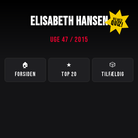
ELISABETH HANSEN
NU MED
QUIZ!
UGE 47 / 2015
🏠
★
🎲
FORSIDEN
TOP 20
TILFÆLDIG