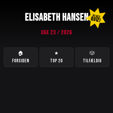
ELISABETH HANSEN
NU MED
QUIZ!
UGE 23 / 2026
🏠
★
🎲
FORSIDEN
TOP 20
TILFÆLDIG