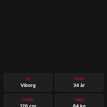
By
Alder
Viborg
34 år
Højde
Vægt
176 cm
84 kg