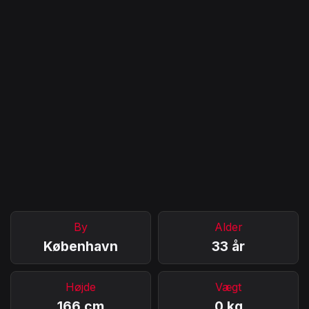
By
Alder
København
33 år
Højde
Vægt
166 cm
0 kg