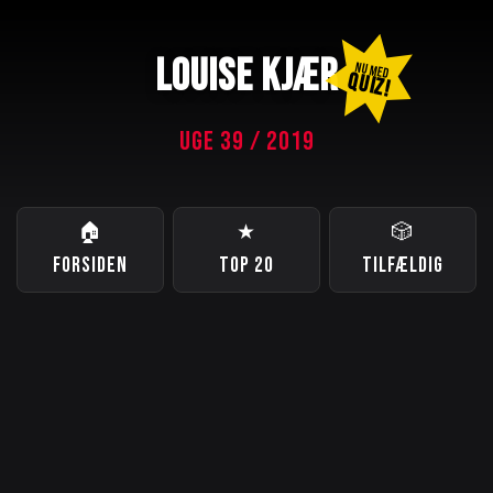
LOUISE KJÆR
NU MED
QUIZ!
UGE 39 / 2019
🏠
★
🎲
FORSIDEN
TOP 20
TILFÆLDIG