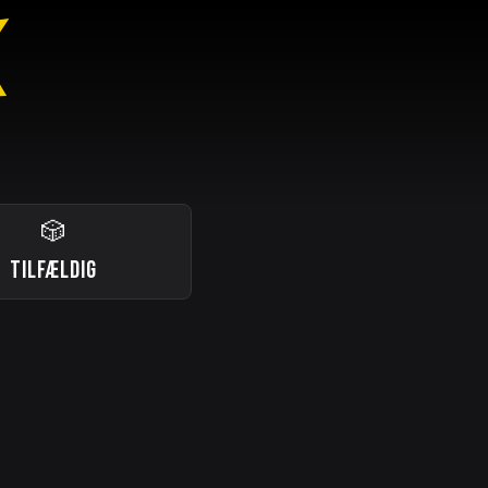
🎲
TILFÆLDIG