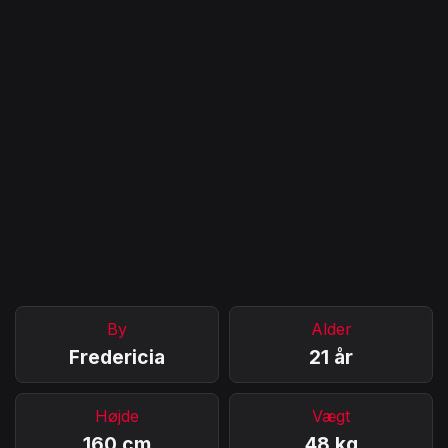
By
Alder
Fredericia
21 år
Højde
Vægt
160 cm
48 kg