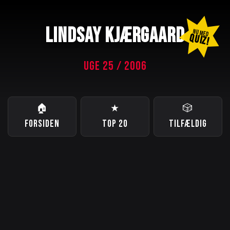
LINDSAY KJÆRGAARD
NU MED
QUIZ!
UGE 25 / 2006
🏠
★
🎲
FORSIDEN
TOP 20
TILFÆLDIG