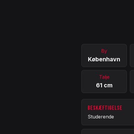
By
København
Talje
61 cm
BESKÆFTIGELSE
Studerende