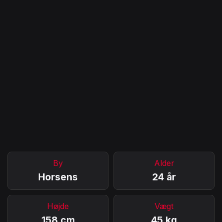
By
Alder
Horsens
24 år
Højde
Vægt
158 cm
45 kg