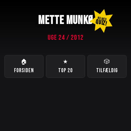
METTE MUNKØ
NU MED
QUIZ!
UGE 24 / 2012
🏠
★
🎲
FORSIDEN
TOP 20
TILFÆLDIG