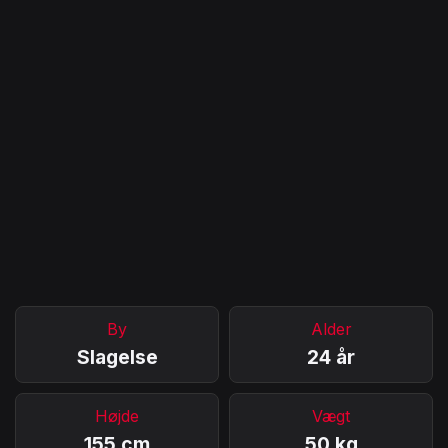
By
Alder
Slagelse
24 år
Højde
Vægt
155 cm
50 kg