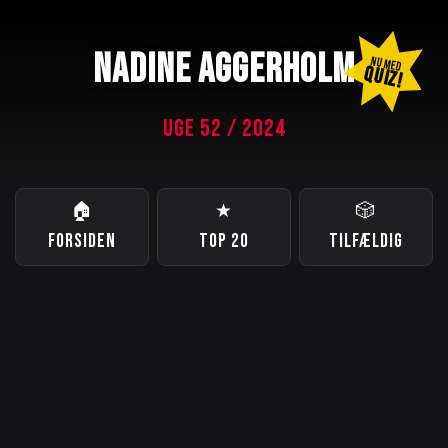
NADINE AGGERHOLM
NU MED
QUIZ!
UGE 52 / 2024
🏠
★
🎲
FORSIDEN
TOP 20
TILFÆLDIG