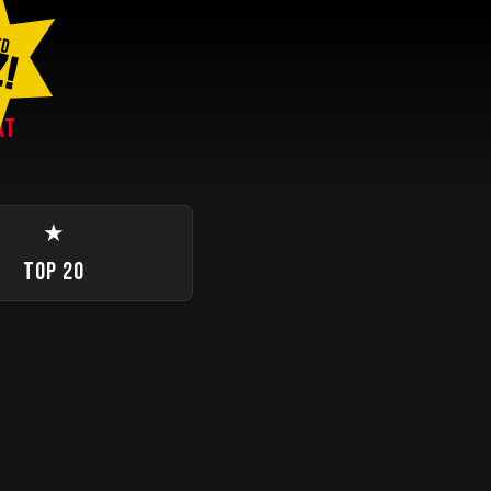
ED
Z!
AT
★
TOP 20