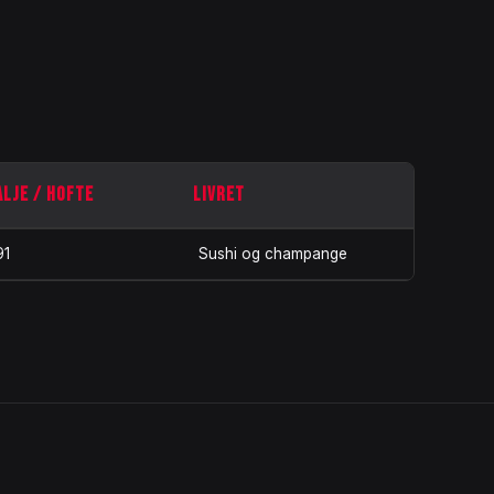
ALJE / HOFTE
LIVRET
91
Sushi og champange