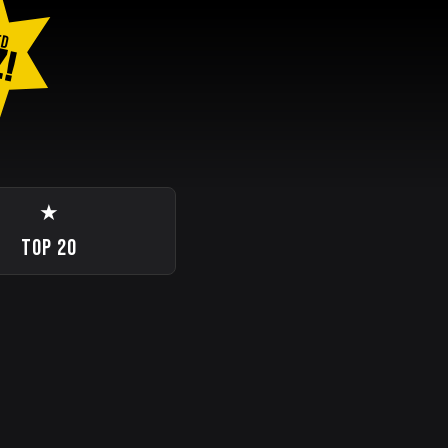
ED
Z!
★
TOP 20