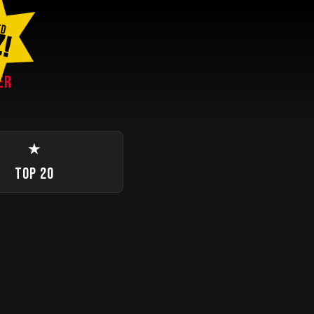
ED
Z!
ER
★
TOP 20