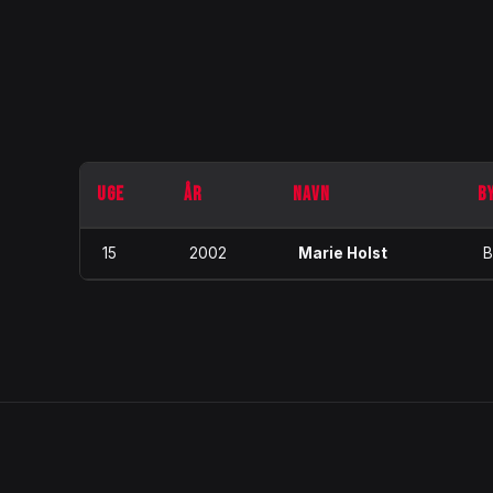
UGE
ÅR
NAVN
B
15
2002
Marie Holst
B