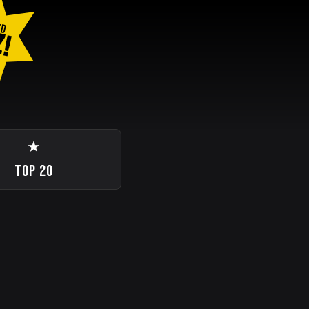
ED
Z!
★
TOP 20