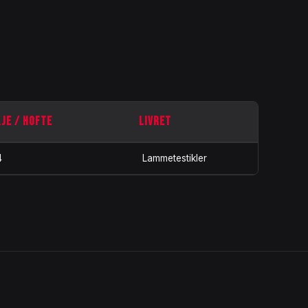
LJE / HOFTE
LIVRET
4
Lammetestikler