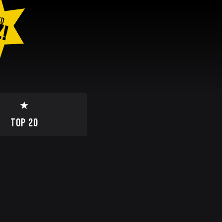
ED
Z!
E
★
TOP 20