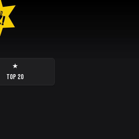
ED
Z!
★
TOP 20