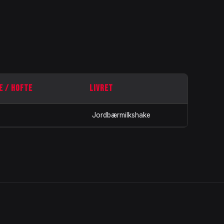
E / HOFTE
LIVRET
Jordbærmilkshake