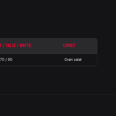
T / TALJE / HOFTE
LIVRET
 70 / 90
Grøn salat