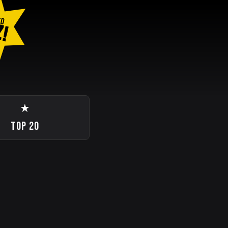
ED
Z!
★
TOP 20