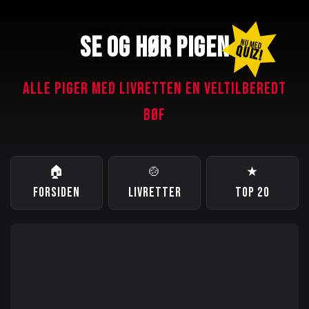
SE OG HØR PIGEN
NU MED
QUIZ!
ALLE PIGER MED LIVRETTEN EN VELTILBEREDT
BØF
🏠
🍲
★
FORSIDEN
LIVRETTER
TOP 20