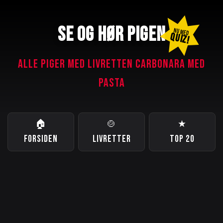
SE OG HØR PIGEN
NU MED
QUIZ!
ALLE PIGER MED LIVRETTEN CARBONARA MED
PASTA
🏠
🍲
★
FORSIDEN
LIVRETTER
TOP 20