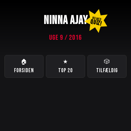
NINNA AJAY
NU MED
QUIZ!
UGE 9 / 2016
🏠
★
🎲
FORSIDEN
TOP 20
TILFÆLDIG