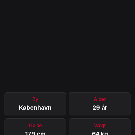
By
Alder
København
29 år
Højde
Vægt
179 cm
64 kg