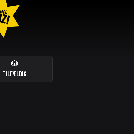
 MED
IZ!
🎲
TILFÆLDIG