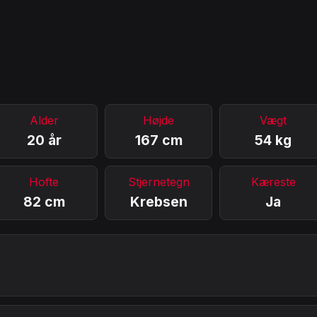
Alder
Højde
Vægt
20 år
167 cm
54 kg
Hofte
Stjernetegn
Kæreste
82 cm
Krebsen
Ja