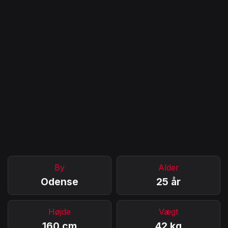
By
Alder
Odense
25 år
Højde
Vægt
160 cm
42 kg