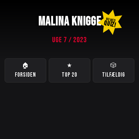
MALINA KNIGGE
NU MED
QUIZ!
UGE 7 / 2023
🏠
★
🎲
FORSIDEN
TOP 20
TILFÆLDIG