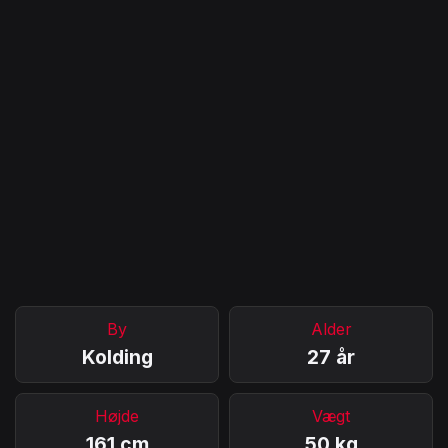
By
Alder
Kolding
27 år
Højde
Vægt
161 cm
50 kg