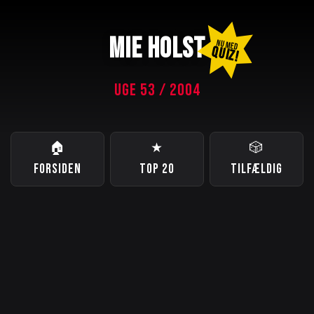
MIE HOLST
NU MED
QUIZ!
UGE 53 / 2004
🏠
★
🎲
FORSIDEN
TOP 20
TILFÆLDIG