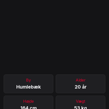
By
Alder
Humlebæk
20 år
Højde
Vægt
164 cm
53 kg