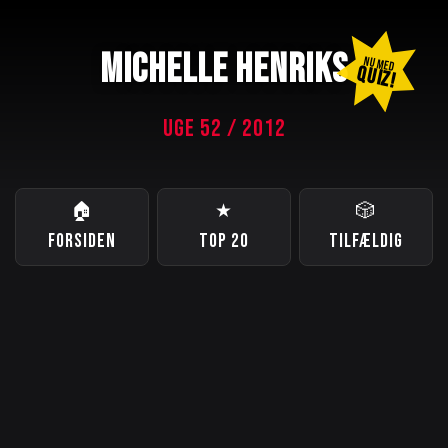
MICHELLE HENRIKS
NU MED
QUIZ!
UGE 52 / 2012
🏠
★
🎲
FORSIDEN
TOP 20
TILFÆLDIG