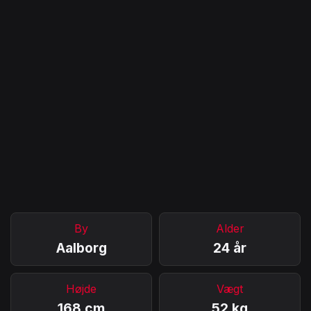
By
Alder
Aalborg
24 år
Højde
Vægt
168 cm
52 kg