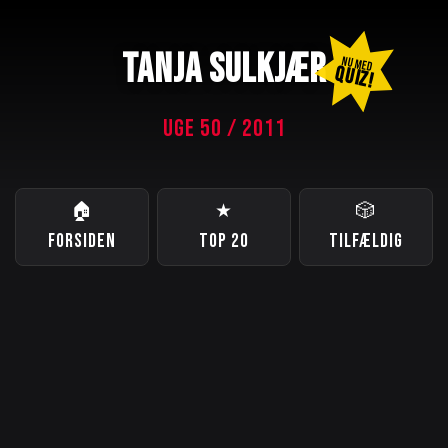
TANJA SULKJÆR
NU MED
QUIZ!
UGE 50 / 2011
🏠
★
🎲
FORSIDEN
TOP 20
TILFÆLDIG