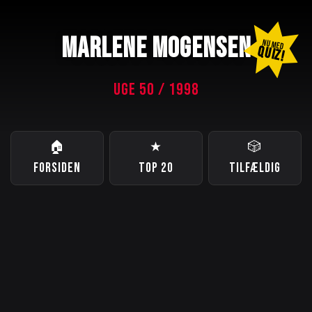
MARLENE MOGENSEN
NU MED
QUIZ!
UGE 50 / 1998
🏠
★
🎲
FORSIDEN
TOP 20
TILFÆLDIG