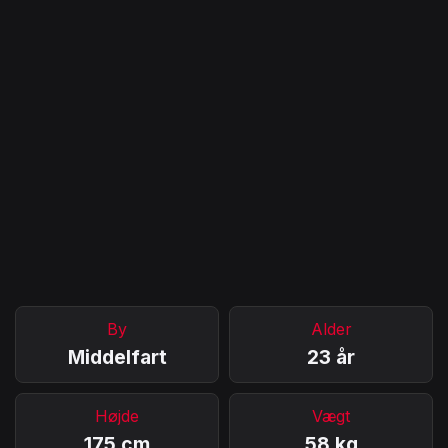
By
Alder
Middelfart
23 år
Højde
Vægt
175 cm
58 kg