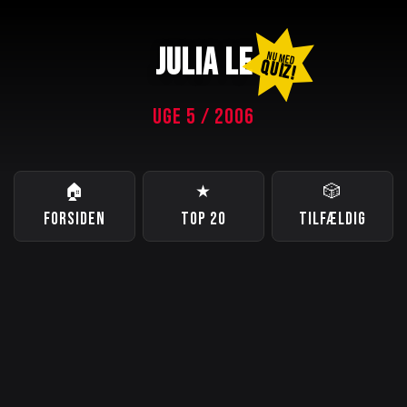
JULIA LE
NU MED
QUIZ!
UGE 5 / 2006
🏠
★
🎲
FORSIDEN
TOP 20
TILFÆLDIG