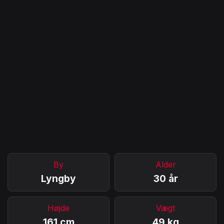
By
Alder
Lyngby
30 år
Højde
Vægt
161 cm
49 kg