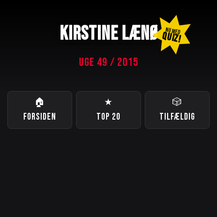
KIRSTINE LÆNØ
NU MED
QUIZ!
UGE 49 / 2015
🏠
★
🎲
FORSIDEN
TOP 20
TILFÆLDIG