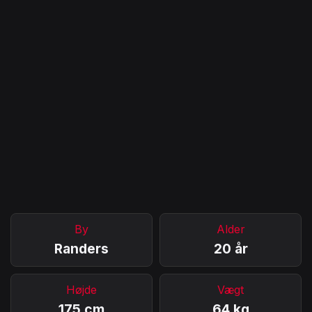
By
Alder
Randers
20 år
Højde
Vægt
175 cm
64 kg