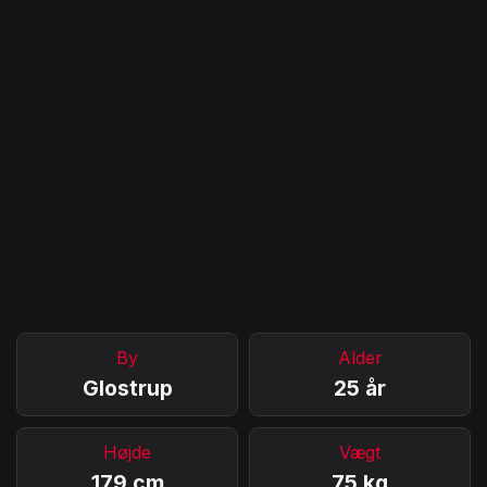
By
Alder
Glostrup
25 år
Højde
Vægt
179 cm
75 kg