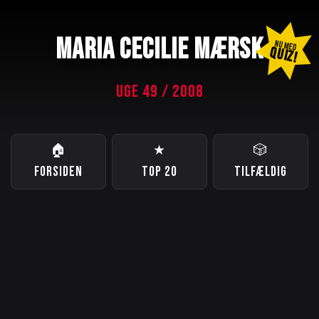
MARIA CECILIE MÆRSK
NU MED
QUIZ!
UGE 49 / 2008
🏠
★
🎲
FORSIDEN
TOP 20
TILFÆLDIG