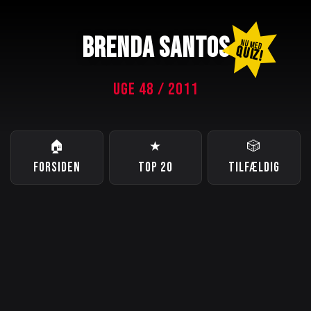
BRENDA SANTOS
NU MED
QUIZ!
UGE 48 / 2011
🏠
★
🎲
FORSIDEN
TOP 20
TILFÆLDIG