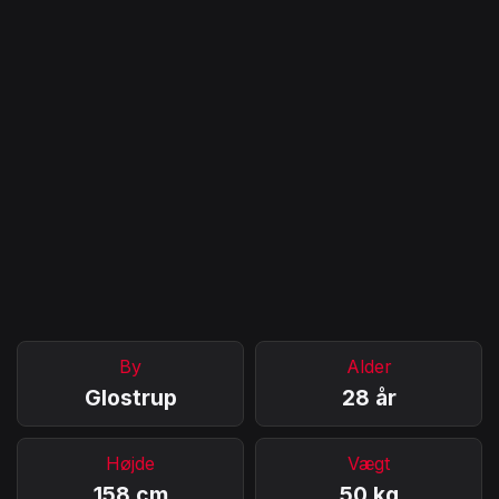
By
Alder
Glostrup
28 år
Højde
Vægt
158 cm
50 kg