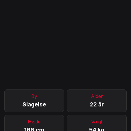
By
Alder
Slagelse
22 år
Højde
Vægt
166 cm
54 kg