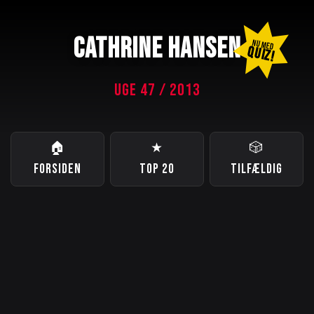
CATHRINE HANSEN
NU MED
QUIZ!
UGE 47 / 2013
🏠
★
🎲
FORSIDEN
TOP 20
TILFÆLDIG