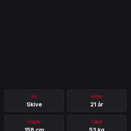
By
Alder
Skive
21 år
Højde
Vægt
158 cm
53 kg