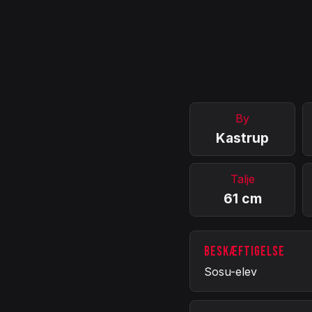
By
Kastrup
Talje
61 cm
BESKÆFTIGELSE
Sosu-elev