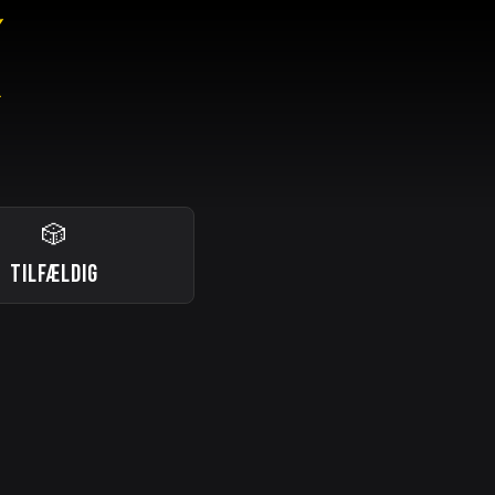
🎲
TILFÆLDIG