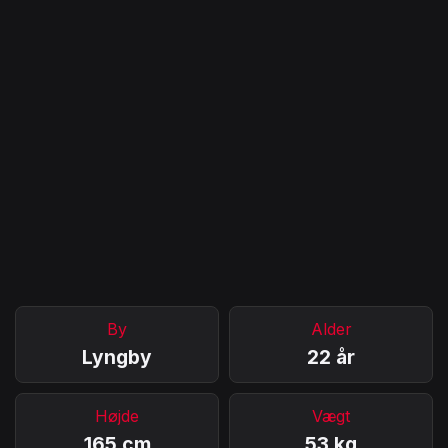
By
Alder
Lyngby
22 år
Højde
Vægt
165 cm
53 kg