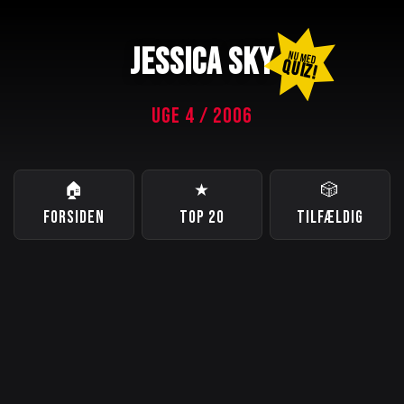
JESSICA SKY
NU MED
QUIZ!
UGE 4 / 2006
🏠
★
🎲
FORSIDEN
TOP 20
TILFÆLDIG