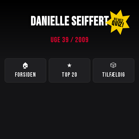
DANIELLE SEIFFERT
NU MED
QUIZ!
UGE 39 / 2009
🏠
★
🎲
FORSIDEN
TOP 20
TILFÆLDIG