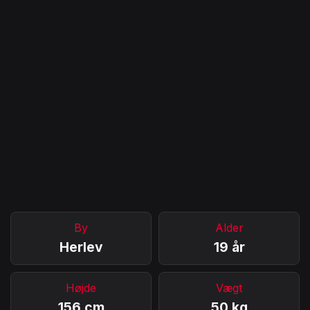
By
Alder
Herlev
19 år
Højde
Vægt
156 cm
50 kg