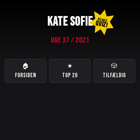
KATE SOFIE
NU MED
QUIZ!
UGE 37 / 2021
🏠
★
🎲
FORSIDEN
TOP 20
TILFÆLDIG