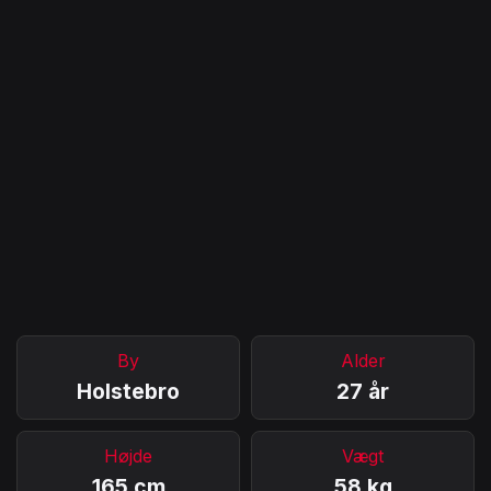
By
Alder
Holstebro
27 år
Højde
Vægt
165 cm
58 kg