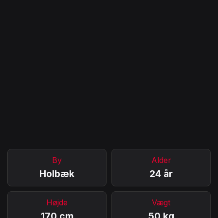
By
Alder
Holbæk
24 år
Højde
Vægt
170 cm
50 kg