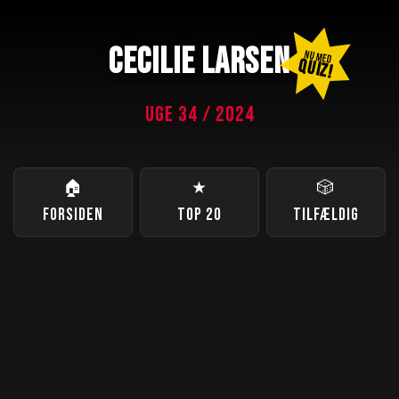
CECILIE LARSEN
NU MED
QUIZ!
UGE 34 / 2024
🏠
★
🎲
FORSIDEN
TOP 20
TILFÆLDIG