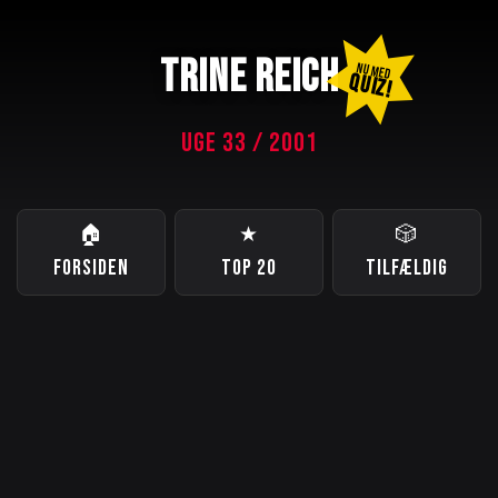
TRINE REICH
NU MED
QUIZ!
UGE 33 / 2001
🏠
★
🎲
FORSIDEN
TOP 20
TILFÆLDIG