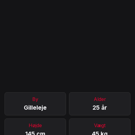
By
Alder
Gilleleje
25 år
Højde
Vægt
145 cm
45 kg