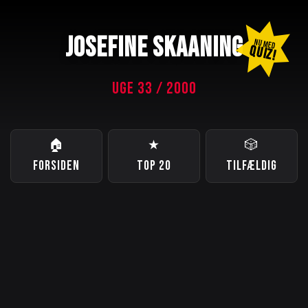
JOSEFINE SKAANING
NU MED
QUIZ!
UGE 33 / 2000
🏠
★
🎲
FORSIDEN
TOP 20
TILFÆLDIG