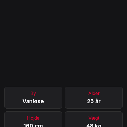
By
Alder
Vanløse
25 år
Højde
Vægt
160 cm
48 kg