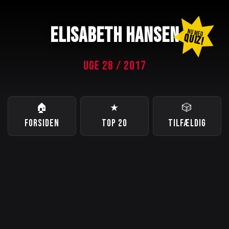
ELISABETH HANSEN
NU MED
QUIZ!
UGE 28 / 2017
🏠
★
🎲
FORSIDEN
TOP 20
TILFÆLDIG