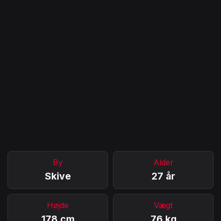
By
Alder
Skive
27 år
Højde
Vægt
178 cm
76 kg