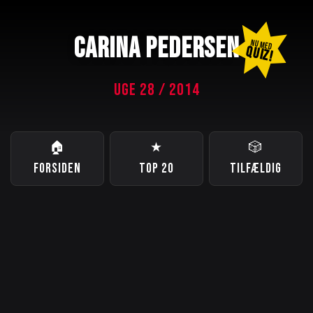
CARINA PEDERSEN
NU MED
QUIZ!
UGE 28 / 2014
🏠
★
🎲
FORSIDEN
TOP 20
TILFÆLDIG