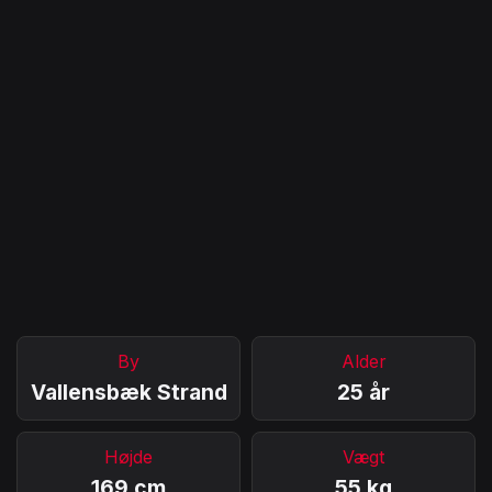
By
Alder
Vallensbæk Strand
25 år
Højde
Vægt
169 cm
55 kg