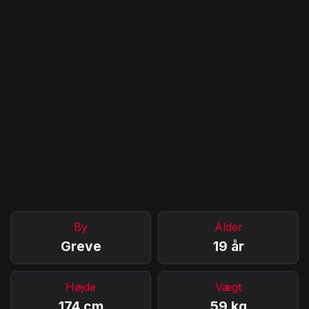
By
Alder
Greve
19 år
Højde
Vægt
174 cm
59 kg