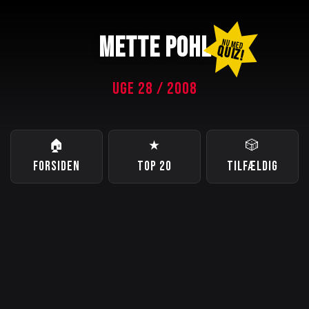
METTE POHL
NU MED
QUIZ!
UGE 28 / 2008
🏠
★
🎲
FORSIDEN
TOP 20
TILFÆLDIG