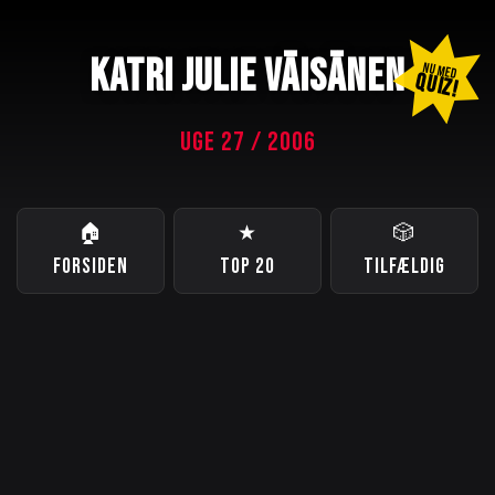
KATRI JULIE VÄISÄNEN
NU MED
QUIZ!
UGE 27 / 2006
🏠
★
🎲
FORSIDEN
TOP 20
TILFÆLDIG