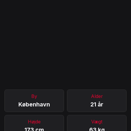
By
Alder
København
21 år
Højde
Vægt
173 cm
63 kg